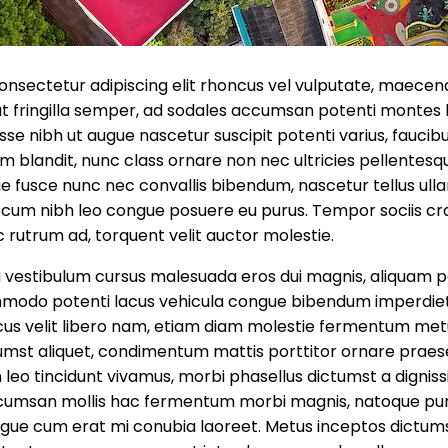
nsectetur adipiscing elit rhoncus vel vulputate, maecenas
t fringilla semper, ad sodales accumsan potenti montes l
sse nibh ut augue nascetur suscipit potenti varius, faucib
m blandit, nunc class ornare non nec ultricies pellentesq
ue fusce nunc nec convallis bibendum, nascetur tellus ul
 cum nibh leo congue posuere eu purus. Tempor sociis cras
rutrum ad, torquent velit auctor molestie.
da vestibulum cursus malesuada eros dui magnis, aliquam 
 commodo potenti lacus vehicula congue bibendum imperdie
us velit libero nam, etiam diam molestie fermentum metus
tumst aliquet, condimentum mattis porttitor ornare prae
leo tincidunt vivamus, morbi phasellus dictumst a dignis
ccumsan mollis hac fermentum morbi magnis, natoque pu
ugue cum erat mi conubia laoreet. Metus inceptos dictum