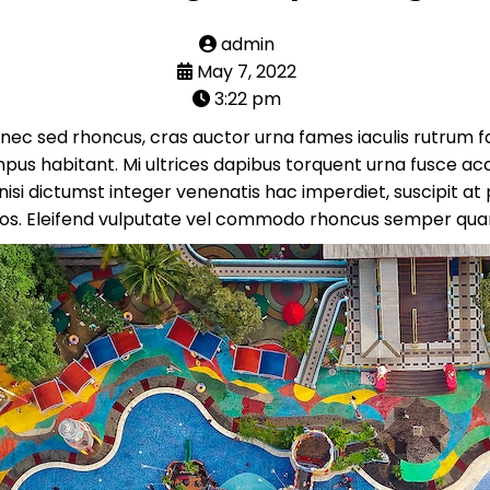
admin
May 7, 2022
3:22 pm
r nec sed rhoncus, cras auctor urna fames iaculis rutrum f
pus habitant. Mi ultrices dapibus torquent urna fusce acc
si dictumst integer venenatis hac imperdiet, suscipit at p
ros. Eleifend vulputate vel commodo rhoncus semper qu