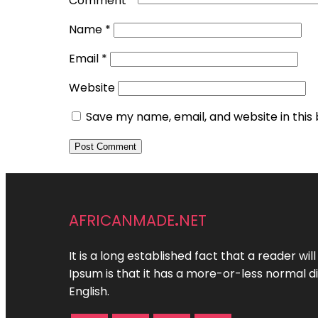
Comment
*
Name
*
Email
*
Website
Save my name, email, and website in this
africanmade.net
It is a long established fact that a reader w
Ipsum is that it has a more-or-less normal di
English.