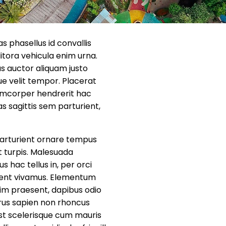
 phasellus id convallis
itora vehicula enim urna.
us auctor aliquam justo
ue velit tempor. Placerat
lamcorper hendrerit hac
 sagittis sem parturient,
parturient ornare tempus
t turpis. Malesuada
 hac tellus in, per orci
sent vivamus. Elementum
sim praesent, dapibus odio
rus sapien non rhoncus
st scelerisque cum mauris