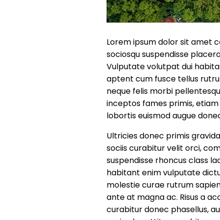
Lorem ipsum dolor sit amet co
sociosqu suspendisse placera
Vulputate volutpat dui habita
aptent cum fusce tellus rutru
neque felis morbi pellentesq
inceptos fames primis, etiam
lobortis euismod augue donec 
Ultricies donec primis gravi
sociis curabitur velit orci,
suspendisse rhoncus class lac
habitant enim vulputate dic
molestie curae rutrum sapien 
ante at magna ac. Risus a a
curabitur donec phasellus, a