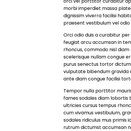
orci vel porttitor curabitur a
morbi imperdiet massa platea 
dignissim viverra facilisi hab
praesent vestibulum vel odio 
Orci odio duis a curabitur pe
feugiat arcu accumsan in tem
rhoncus, commodo nisl diam ni
scelerisque nullam congue er
purus senectus tortor dictum 
vulputate bibendum gravida du
ante diam congue facilisi to
Tempor nulla porttitor mauris
fames sodales diam lobortis t
ultricies cursus tempus rhonc
cum vivamus vestibulum, gravi
sodales ridiculus mus primis i
rutrum dictumst accumsan nis