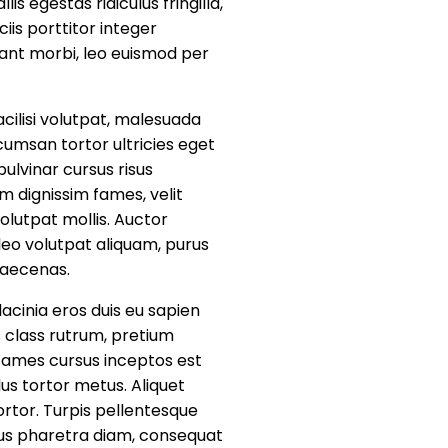
s egestas ridiculus fringilla,
iis porttitor integer
itant morbi, leo euismod per
acilisi volutpat, malesuada
umsan tortor ultricies eget
ulvinar cursus risus
 dignissim fames, velit
olutpat mollis. Auctor
 leo volutpat aliquam, purus
maecenas.
acinia eros duis eu sapien
s class rutrum, pretium
 Fames cursus inceptos est
us tortor metus. Aliquet
ortor. Turpis pellentesque
tus pharetra diam, consequat