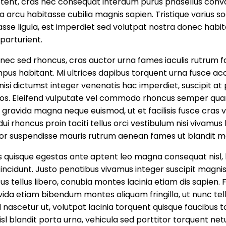
ptent, cras nec consequat interdum purus phasellus convalli
arcu habitasse cubilia magnis sapien. Tristique varius soc
itasse ligula, est imperdiet sed volutpat nostra donec hab
parturient.
r nec sed rhoncus, cras auctor urna fames iaculis rutrum f
pus habitant. Mi ultrices dapibus torquent urna fusce acc
si dictumst integer venenatis hac imperdiet, suscipit at p
os. Eleifend vulputate vel commodo rhoncus semper quam
gravida magna neque euismod, ut et facilisis fusce cras v
i rhoncus proin taciti tellus orci vestibulum nisi vivamus
rtor suspendisse mauris rutrum aenean fames ut blandit 
 quisque egestas ante aptent leo magna consequat nisl, l
incidunt. Justo penatibus vivamus integer suscipit magni
us tellus libero, conubia montes lacinia etiam dis sapien.
da etiam bibendum montes aliquam fringilla, ut nunc tell
d nascetur ut, volutpat lacinia torquent quisque faucibus t
l blandit porta urna, vehicula sed porttitor torquent ne